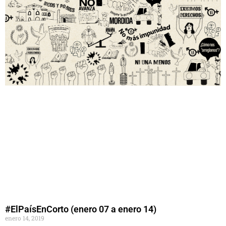
#ElPaísEnCorto (enero 07 a enero 14)
enero 14, 2019