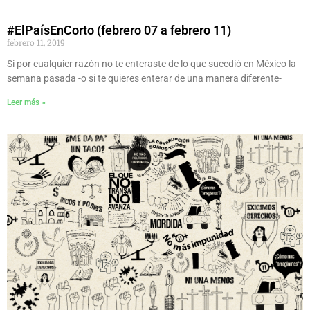
#ElPaísEnCorto (febrero 07 a febrero 11)
febrero 11, 2019
Si por cualquier razón no te enteraste de lo que sucedió en México la
semana pasada -o si te quieres enterar de una manera diferente-
Leer más »