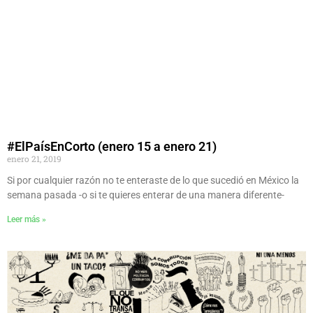
#ElPaísEnCorto (enero 15 a enero 21)
enero 21, 2019
Si por cualquier razón no te enteraste de lo que sucedió en México la
semana pasada -o si te quieres enterar de una manera diferente-
Leer más »