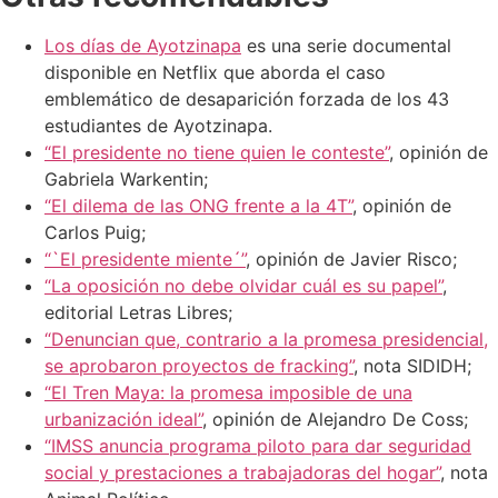
Los días de Ayotzinapa
es una serie documental
disponible en Netflix que aborda el caso
emblemático de desaparición forzada de los 43
estudiantes de Ayotzinapa.
“El presidente no tiene quien le conteste”
, opinión de
Gabriela Warkentin;
“El dilema de las ONG frente a la 4T”
, opinión de
Carlos Puig;
“`El presidente miente´”
, opinión de Javier Risco;
“La oposición no debe olvidar cuál es su papel”
,
editorial Letras Libres;
“Denuncian que, contrario a la promesa presidencial,
se aprobaron proyectos de fracking”
, nota SIDIDH;
“El Tren Maya: la promesa imposible de una
urbanización ideal”
, opinión de Alejandro De Coss;
“IMSS anuncia programa piloto para dar seguridad
social y prestaciones a trabajadoras del hogar”
, nota