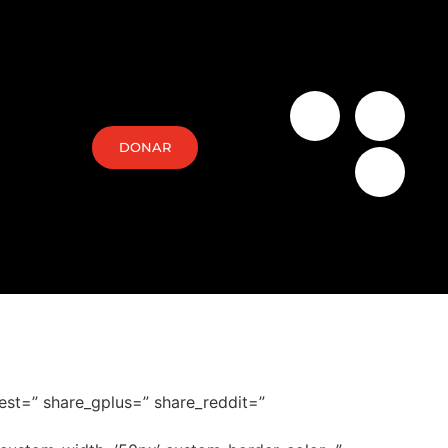
DONAR
rest=” share_gplus=” share_reddit=”