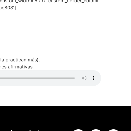
n’ custom_width=’50px’ custom_border_color=”
ue808′]
la practican más).
es afirmativas.