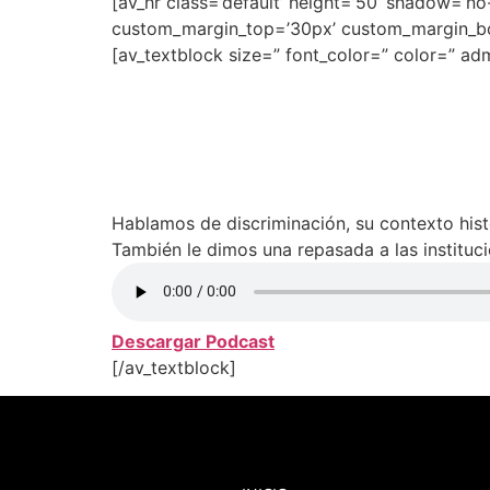
[av_hr class=’default’ height=’50’ shadow=’
custom_margin_top=’30px’ custom_margin_bot
[av_textblock size=” font_color=” color=” a
Hablamos de discriminación, su contexto histó
También le dimos una repasada a las institu
Descargar Podcast
[/av_textblock]