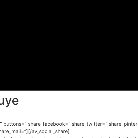
luye
le=” buttons=” share_facebook=” share_twitter=” share_pinte
hare_mail=”][/av_social_share]