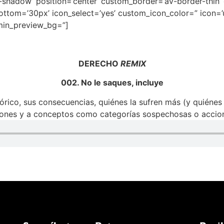
no-shadow’ position=’center’ custom_border=’av-border-thi
tom=’30px’ icon_select=’yes’ custom_icon_color=” icon=’
dmin_preview_bg=”]
DERECHO
REMIX
002. No le saques, incluye
rico, sus consecuencias, quiénes la sufren más (y quiénes 
ciones y a conceptos como categorías sospechosas o accion