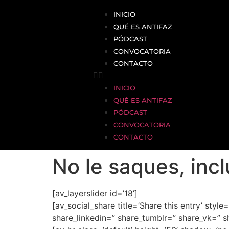
INICIO
QUÉ ES ANTIFAZ
PÓDCAST
CONVOCATORIA
CONTACTO
INICIO
QUÉ ES ANTIFAZ
PÓDCAST
CONVOCATORIA
CONTACTO
No le saques, inc
[av_layerslider id=’18’]
[av_social_share title=’Share this entry’ sty
share_linkedin=” share_tumblr=” share_vk=” s