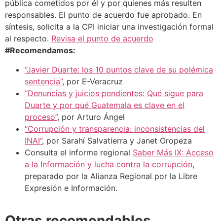
pública cometidos por él y por quienes más resulten
responsables. El punto de acuerdo fue aprobado. En
síntesis, solicita a la CPI iniciar una investigación formal
al respecto.
Revisa el punto de acuerdo
#Recomendamos:
“Javier Duarte: los 10 puntos clave de su polémica
sentencia”
, por E-Veracruz
“Denuncias y juicios pendientes: Qué sigue para
Duarte y por qué Guatemala es clave en el
proceso”
, por Arturo Ángel
“Corrupción y transparencia: inconsistencias del
INAI”
, por Sarahí Salvatierra y Janet Oropeza
Consulta el informe regional
Saber Más IX: Acceso
a la Información y lucha contra la corrupción
,
preparado por la Alianza Regional por la Libre
Expresión e Información.
Otras recomendables