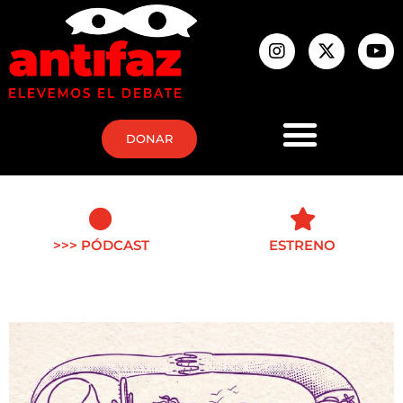
DONAR
>>> PÓDCAST
ESTRENO